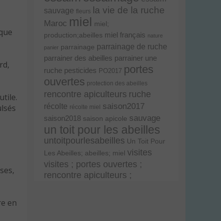
la vie de la ruche
sauvage
fleurs
miel
s
Maroc
miel;
 que
miel français
production;abeilles
nature
parrainage de ruche
parrainage
panier
parrainer une
parrainer des abeilles
rd,
portes
ruche
pesticides
PO2017
ouvertes
protection des abeilles
rencontre apiculteurs
ruche
tile.
récolte
saison2017
ulsés
récolte miel
sauvage
saison2018
saison apicole
un toit pour les abeilles
untoitpourlesabeilles
Un Toit Pour
visites
Les Abeilles; abeilles; miel
visites ; portes ouvertes ;
sses,
rencontre apiculteurs ;
re en