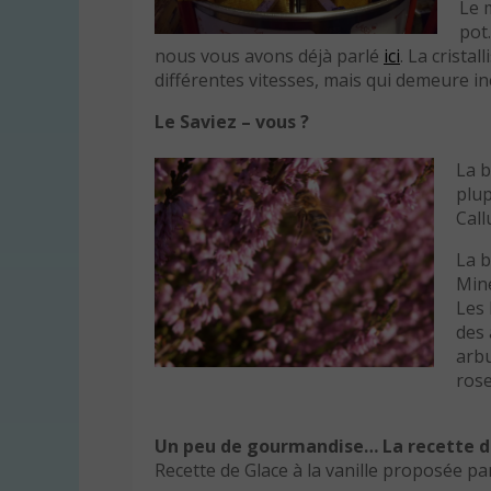
Le m
pot
nous vous avons déjà parlé
ici
. La crista
différentes vitesses, mais qui demeure in
Le Saviez – vous ?
La b
plup
Call
La b
Min
Les 
des 
arbu
rose
Un peu de gourmandise… La recette d
Recette de Glace à la vanille proposée p