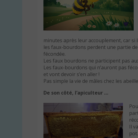
minutes après leur accouplement, car si 
les faux-bourdons perdent une partie de 
fécondée.
Les faux bourdons ne participent pas aux 
Les faux-bourdons qui n’auront pas fécon
et vont devoir s’en aller !
Pas simple la vie de mâles chez les abeille
De son côté, l’apiculteur …
Pour
par
réco
Il v
pot.