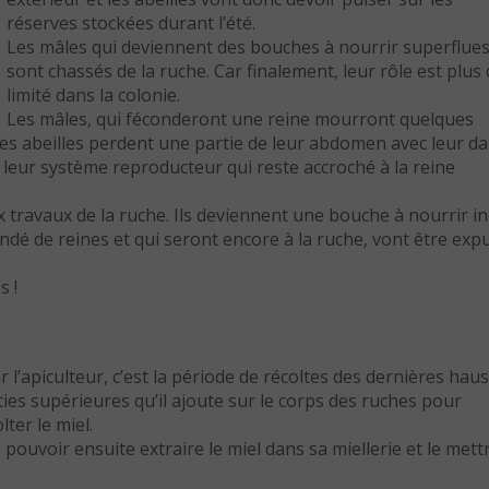
réserves stockées durant l’été.
Les mâles qui deviennent des bouches à nourrir superflue
sont chassés de la ruche. Car finalement, leur rôle est plus
limité dans la colonie.
Les mâles, qui féconderont une reine mourront quelques
les abeilles perdent une partie de leur abdomen avec leur da
leur système reproducteur qui reste accroché à la reine
travaux de la ruche. Ils deviennent une bouche à nourrir inu
dé de reines et qui seront encore à la ruche, vont être exp
s !
 l’apiculteur, c’est la période de récoltes des dernières hau
ties supérieures qu’il ajoute sur le corps des ruches pour
lter le miel.
a pouvoir ensuite extraire le miel dans sa miellerie et le mett