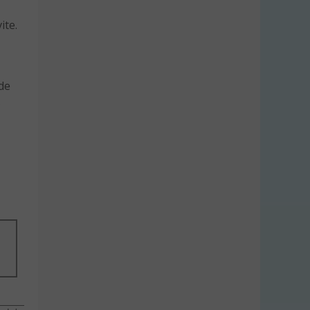
ite.
 de
.