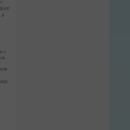
n
 dont
 à
u «
re.
Asie
ntôt