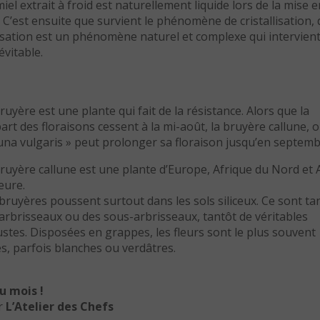
iel extrait à froid est naturellement liquide lors de la mise e
. C’est ensuite que survient le phénomène de cristallisation,
llisation est un phénomène naturel et complexe qui intervient
évitable.
ruyère est une plante qui fait de la résistance. Alors que la
art des floraisons cessent à la mi-août, la bruyère callune, o
una vulgaris » peut prolonger sa floraison jusqu’en septemb
ruyère callune est une plante d’Europe, Afrique du Nord et 
eure.
bruyères poussent surtout dans les sols siliceux. Ce sont ta
arbrisseaux ou des sous-arbrisseaux, tantôt de véritables
stes. Disposées en grappes, les fleurs sont le plus souvent
s, parfois blanches ou verdâtres.
u mois !
ar
L’Atelier des Chefs