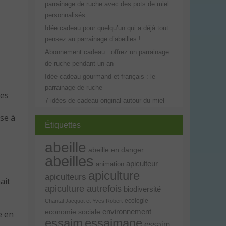
parrainage de ruche avec des pots de miel
personnalisés
Idée cadeau pour quelqu’un qui a déjà tout :
pensez au parrainage d’abeilles !
Abonnement cadeau : offrez un parrainage
de ruche pendant un an
Idée cadeau gourmand et français : le
parrainage de ruche
ées
7 idées de cadeau original autour du miel
se à
Étiquettes
abeille
abeille en danger
abeilles
apiculteur
animation
apiculture
apiculteurs
ait
apiculture autrefois
biodiversité
ecologie
Chantal Jacquot et Yves Robert
environnement
economie sociale
e en
essaim
essaimage
essaim