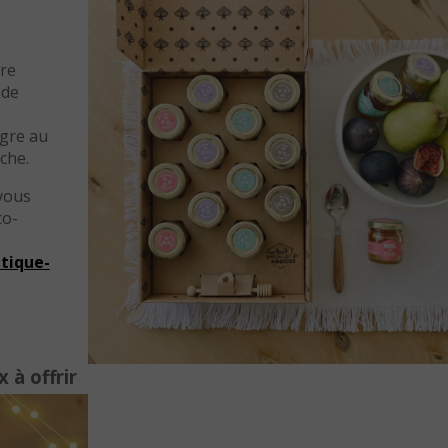
tre
 de
igre au
che.
vous
co-
tique-
 à offrir