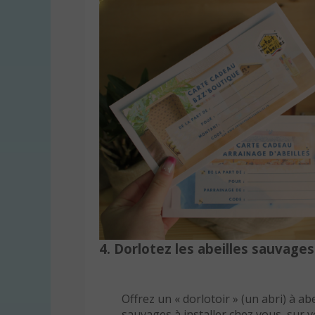
4. Dorlotez les abeilles sauvages
Offrez un « dorlotoir » (un abri) à abe
sauvages à installer chez vous, sur v