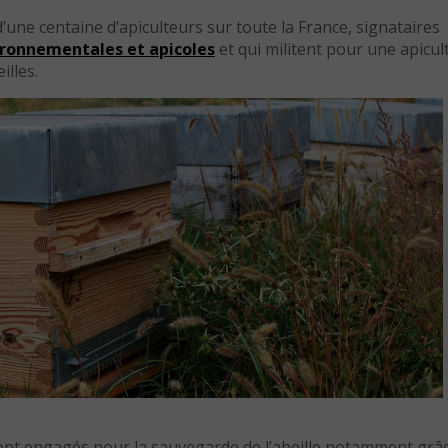
’une centaine d’apiculteurs sur toute la France, signataires
ironnementales et apicoles
et qui militent pour une apicul
illes.
sont engagés pour la sauvegarde de l’abeille notamment grâ