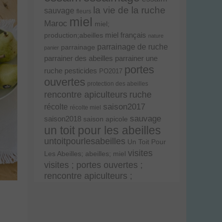
la vie de la ruche
sauvage
fleurs
miel
Maroc
miel;
miel français
production;abeilles
nature
parrainage de ruche
parrainage
panier
parrainer une
parrainer des abeilles
portes
ruche
pesticides
PO2017
ouvertes
protection des abeilles
rencontre apiculteurs
ruche
récolte
saison2017
récolte miel
sauvage
saison2018
saison apicole
un toit pour les abeilles
untoitpourlesabeilles
Un Toit Pour
visites
Les Abeilles; abeilles; miel
visites ; portes ouvertes ;
rencontre apiculteurs ;