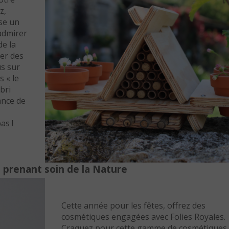
z,
se un
admirer
de la
er des
us sur
s « le
bri
ance de
as !
 prenant soin de la Nature
Cette année pour les fêtes, offrez des
cosmétiques engagées avec Folies Royales.
Craquez pour cette gamme de cosmétiques