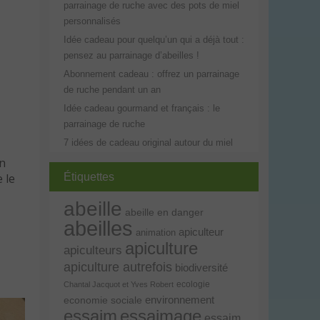
parrainage de ruche avec des pots de miel
personnalisés
Idée cadeau pour quelqu’un qui a déjà tout :
pensez au parrainage d’abeilles !
Abonnement cadeau : offrez un parrainage
de ruche pendant un an
Idée cadeau gourmand et français : le
parrainage de ruche
7 idées de cadeau original autour du miel
un
 le
Étiquettes
abeille
abeille en danger
abeilles
apiculteur
animation
apiculture
apiculteurs
apiculture autrefois
biodiversité
ecologie
Chantal Jacquot et Yves Robert
environnement
economie sociale
essaim
essaimage
essaim