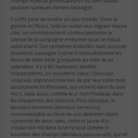
champs «spécial pollinisateurs» ou bien laissez
pousser quelques herbes sauvages.
Il suffit juste de tendre un peu l’oreille. Dans la
glycine en fleurs, telle un océan aux vagues mauve
clair, un vrombissement continu perturbe le
silence de la campagne endormie sous ce chaud
soleil d’avril. Des centaines d’abeilles mais aussi de
bourdons sauvages butinent inlassablement les
fleurs de cette belle grimpante au faîte de sa
splendeur. Il y a les fameuses abeilles
charpentières, ou bourdons bleus (
Xylocopa
violacea
), impressionnantes de par leur taille mais
absolument inoffensives, qui nichent dans du bois
mort, mais aussi, comme leur nom l’indique, dans
les charpentes des maisons. Plus classique, le
bourdon terrestre (
Bombus terrestris
),
reconnaissable au bout de son abdomen blanc
surmonté de deux raies, noire et jaune d’or,
creuse son nid dans la terre tout comme le
bourdon des champs (
Bombus pascuorum
), qui vit