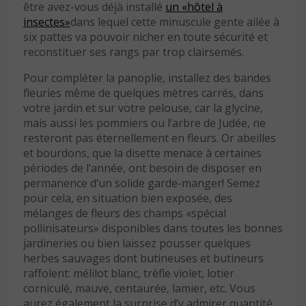
être avez-vous déjà installé
un «hôtel à
insectes»
dans lequel cette minuscule gente ailée à
six pattes va pouvoir nicher en toute sécurité et
reconstituer ses rangs par trop clairsemés.
Pour compléter la panoplie, installez des bandes
fleuries même de quelques mètres carrés, dans
votre jardin et sur votre pelouse, car la glycine,
mais aussi les pommiers ou l’arbre de Judée, ne
resteront pas éternellement en fleurs. Or abeilles
et bourdons, que la disette menace à certaines
périodes de l’année, ont besoin de disposer en
permanence d’un solide garde-manger! Semez
pour cela, en situation bien exposée, des
mélanges de fleurs des champs «spécial
pollinisateurs» disponibles dans toutes les bonnes
jardineries ou bien laissez pousser quelques
herbes sauvages dont butineuses et butineurs
raffolent: mélilot blanc, trèfle violet, lotier
corniculé, mauve, centaurée, lamier, etc. Vous
aurez également la surprise d’y admirer quantité