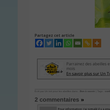
Partagez cet article
Parrainez des abeilles e
mois
En savoir plus sur Un To
Ecrit par Un toit pour les abeilles dans :
Bon à savoir
| Tags :
con
2 commentaires
»
Pour information: j’ai signalé il y a e