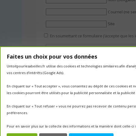
Courriel (ne se
Site
En soumettant ce formulaire j’accepte que les 
Faites un choix pour vos données
Untoitpourlesabeilles.fr utilise des cookies et technologies similaires afin d’a
vos centres d’intérêts (Google Ads).
En cliquant sur « Tout accepter », vous consentez au dépôt de ces cookies et n
les cookies pourront être utilisés pour la publicité personnalisée et la publicit
En cliquant sur « Tout refuser » vous ne pourrez pas recevoir de contenu perso
préférences.
Pour en savoir plus sur la collecte des informations et la manière dont celle-c