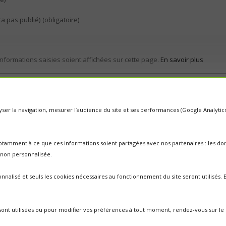
ra pas publié) (obligatoire)
informations saisies soient affichées sur cette page.
En savoir plus
nalyser la navigation, mesurer l’audience du site et ses performances (Google Analyti
otamment à ce que ces informations soient partagées avec nos partenaires : les donn
é non personnalisée.
nnalisé et seuls les cookies nécessaires au fonctionnement du site seront utilisés
i sont utilisées ou pour modifier vos préférences à tout moment, rendez-vous sur le 