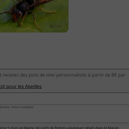
t recevez des pots de miel personnalisés à partir de 8€ par
it pour les Abeilles
férence
,
frelon asiatique
nviron 5 mois en Mairie des nids de frelons asiatiques situés dans le Marais