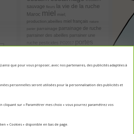
la vie de la ruche
sauvage
fleurs
miel
Maroc
miel;
miel français
production;abeilles
nature
parrainage de ruche
parrainage
panier
parrainer une
parrainer des abeilles
portes
ruche
pesticides
PO2017
ouvertes
protection des abeilles
rencontre apiculteurs
ruche
récolte
saison2017
cs) ainsi que pour vous proposer, avec nos partenaires, des publicités adaptées à
récolte miel
sauvage
saison2018
saison apicole
un toit pour les abeilles
untoitpourlesabeilles
ées personnelles seront utilisées pour la personnalisation des publicités et
Un Toit Pour
visites
Les Abeilles; abeilles; miel
visites ; portes ouvertes ;
. En cliquant sur « Paramètrer mes choix » vous pourrez paramétrez vos
rencontre apiculteurs ;
lien « Cookies » disponible en bas de page.