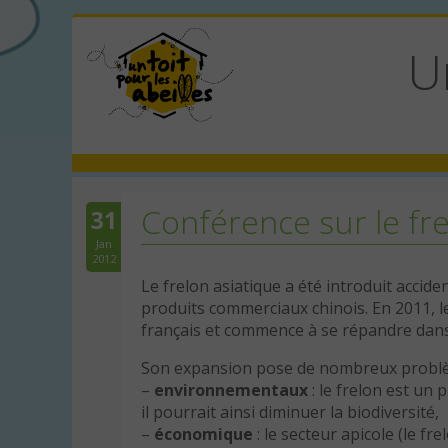
U
Conférence sur le fre
31
Jan
2012
Le frelon asiatique a été introduit accid
produits commerciaux chinois. En 2011, 
français et commence à se répandre dans 
Son expansion pose de nombreux problè
–
environnementaux
: le frelon est un
il pourrait ainsi diminuer la biodiversité,
–
économique
: le secteur apicole (le fr