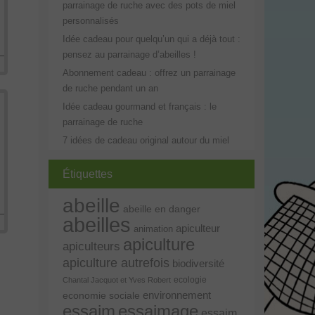
parrainage de ruche avec des pots de miel
personnalisés
Idée cadeau pour quelqu’un qui a déjà tout :
pensez au parrainage d’abeilles !
Abonnement cadeau : offrez un parrainage
de ruche pendant un an
Idée cadeau gourmand et français : le
parrainage de ruche
7 idées de cadeau original autour du miel
Étiquettes
abeille
abeille en danger
abeilles
apiculteur
animation
apiculture
apiculteurs
apiculture autrefois
biodiversité
ecologie
Chantal Jacquot et Yves Robert
environnement
economie sociale
essaim
essaimage
essaim