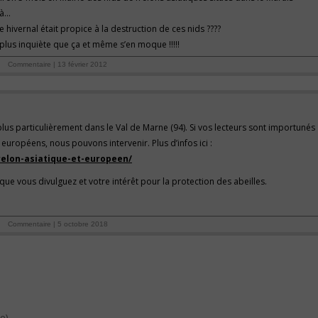
là…
 hivernal était propice à la destruction de ces nids ????
plus inquiète que ça et même s’en moque !!!!!
Commentaire | 13 février 2012
plus particulièrement dans le Val de Marne (94). Si vos lecteurs sont importunés
européens, nous pouvons intervenir. Plus d’infos ici :
relon-asiatique-et-europeen/
que vous divulguez et votre intérêt pour la protection des abeilles.
Commentaire | 5 octobre 2018
e)