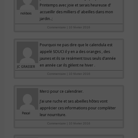
Printemps avec joie et serais heureuse d’
accueillir des milliers d’ abeilles dans mon
nolibois
jardin..;
Commentaire | 10 février 2016
Pourquoi ne pas dire que le calendula est
appelé SOUCI il y en a des oranges , des
jaunes et ils se resèment tous seuls d’année
en année car ils gèlent ne hiver .
JC GRASSER
Commentaire | 10 février 2016
Merci pour ce calendrier.
J’ai une ruche et ses abeilles hôtes vont
apprécier ces informations pour compléter
Pascal
leur nourriture.
Commentaire | 10 février 2016