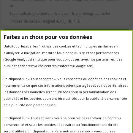
an
Idée cadeau gourmand et français : le parrainage de ruche
7 idées de cadeau original autour du miel
Étiquettes
Faites un choix pour vos données
Untoitpourlesabeilles.fr utilise des cookies et technologies similaires afin
abeilles
abeille
abeille en danger
animation
d’analyser la navigation, mesurer l’audience du site et ses performances
apiculture
apiculteurs
apiculture
apiculteur
(Google Analytics) ainsi que pour vous proposer, avec nos partenaires, des
autrefois
biodiversité
publicités adaptées à vos centres d’intérêts (Google Ads).
ecologie
Chantal Jacquot et Yves Robert
essaim
environnement
economie sociale
essaimage
En cliquant sur « Tout accepter », vous consentez au dépôt de ces cookies et
la vie de la
essaim sauvage
fleurs
notamment à ce que ces informations soient partagées avec nos partenaires :
miel
ruche
Maroc
miel
miel; production;abeilles
les données personnelles seront utilisées pour la personnalisation des
parrainage de ruche
français
parrainage
nature
panier
publicités et les cookies pourront être utilisés pour la publicité personnalisée
parrainer une ruche
pesticides
parrainer des abeilles
et la publicité non personnalisée.
portes ouvertes
PO2017
protection des abeilles
rencontre apiculteurs
ruche
récolte
récolte miel
En cliquant sur « Tout refuser » vous ne pourrez pas recevoir de contenu
un
sauvage
saison2017
saison2018
personnalisé et seuls les cookies nécessaires au fonctionnement du site
saison apicole
toit pour les abeilles
seront utilisés. En cliquant sur « Paramètrer mes choix » vous pourrez
untoitpourlesabeilles