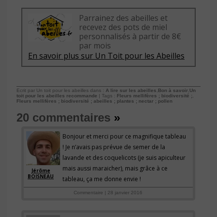
Parrainez des abeilles et
recevez des pots de miel
personnalisés à partir de 8€
par mois
En savoir plus sur Un Toit pour les Abeilles
Ecrit par Un toit pour les abeilles dans :
A lire sur les abeilles
,
Bon à savoir
,
Un
toit pour les abeilles recommande
| Tags :
Fleurs mellifères ; biodiversité ;
,
Fleurs mellifères ; biodiversité ; abeilles ; plantes ; nectar ; pollen
20 commentaires
»
Bonjour et merci pour ce magnifique tableau
! Je n’avais pas prévue de semer de la
lavande et des coquelicots (je suis apiculteur
mais aussi maraicher), mais grâce à ce
Jérôme
BOISNEAU
tableau, ça me donne envie !
Commentaire | 28 janvier 2016