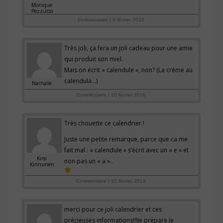
Monique
Pezzutto
Commentaire | 8 février 2016
Très joli, ça fera un joli cadeau pour une amie
qui produit son miel.
Mais on écrit « calendule », non? (La crème au
calendula…)
Nathalie
Commentaire | 10 février 2016
Très chouette ce calendrier !
Juste une petite remarque, parce que ca me
fait mal : « calendule » s’écrit avec un « e » et
Kirsi
non pas un « a »…
Kinnunen
Commentaire | 10 février 2016
merci pour ce joli calendrier et ces
précieuses informations!!!Je prépare le