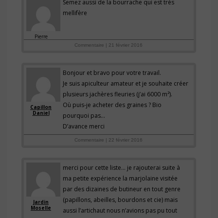
Semez aussi de la bourrache qui est très
mellifère
Pierre
Commentaire | 21 février 2016
Bonjour et bravo pour votre travail.
Je suis apiculteur amateur et je souhaite créer
plusieurs jachères fleuries (j’ai 6000 m²).
Où puis-je acheter des graines ? Bio
Capillon
Daniel
pourquoi pas…
D’avance merci
Commentaire | 22 février 2016
merci pour cette liste… je rajouterai suite à
ma petite expérience la marjolaine visitée
par des dizaines de butineur en tout genre
(papillons, abeilles, bourdons et cie) mais
Jardin
Moselle
aussi l’artichaut nous n’avions pas pu tout