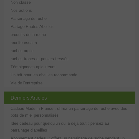
Non classé
Nos actions
Parrainage de ruche
Partage Photos Abeilles
produits de la ruche
récolte essaim
ruches argile
ruches troncs et paniers tressés
Témoignages apiculteurs
Un toit pour les abeilles recommande
Vie de l'entreprise
Derniers Articles
Cadeau Made in France : offrez un parrainage de ruche avec des
pots de miel personnalisés
Idée cadeau pour quelqu’un qui a déjà tout : pensez au
parrainage d’abeilles !
Abonnement cadeau : offrez un parrainage de ruche pendant un