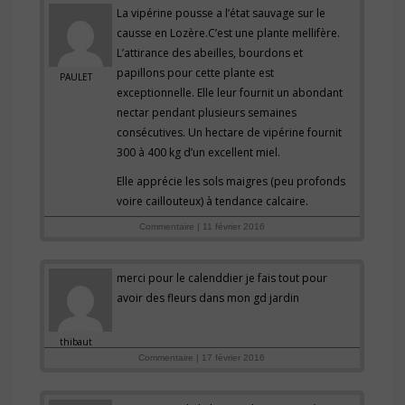
La vipérine pousse a l’état sauvage sur le
causse en Lozère.C’est une plante mellifère.
L’attirance des abeilles, bourdons et
papillons pour cette plante est
PAULET
exceptionnelle. Elle leur fournit un abondant
nectar pendant plusieurs semaines
consécutives. Un hectare de vipérine fournit
300 à 400 kg d’un excellent miel.
Elle apprécie les sols maigres (peu profonds
voire caillouteux) à tendance calcaire.
Commentaire | 11 février 2016
merci pour le calenddier je fais tout pour
avoir des fleurs dans mon gd jardin
thibaut
Commentaire | 17 février 2016