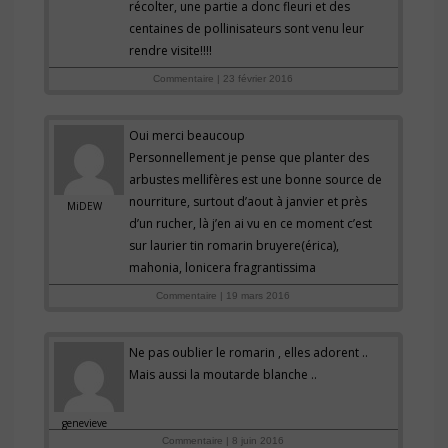
récolter, une partie a donc fleuri et des
centaines de pollinisateurs sont venu leur
rendre visite!!!!
Commentaire | 23 février 2016
Oui merci beaucoup
Personnellement je pense que planter des
arbustes mellifères est une bonne source de
nourriture, surtout d’aout à janvier et près
MiDEW
d’un rucher, là j’en ai vu en ce moment c’est
sur laurier tin romarin bruyere(érica),
mahonia, lonicera fragrantissima
Commentaire | 19 mars 2016
Ne pas oublier le romarin , elles adorent ..
Mais aussi la moutarde blanche ..
genevieve
Commentaire | 8 juin 2016